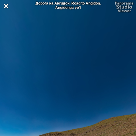
Дорога на Ангидон. Road to Angidon.
Angidonga yo'l